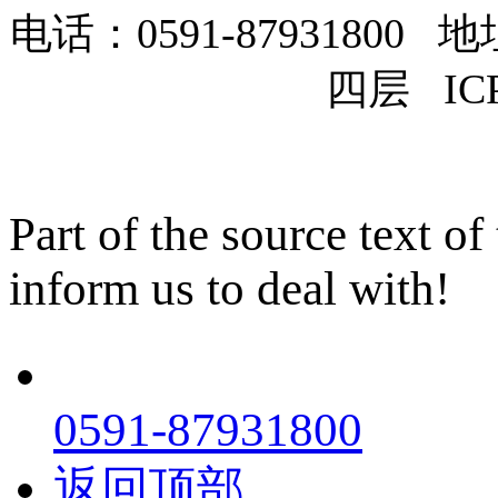
电话：0591-879318
四层 IC
Part of the source text of
inform us to deal with!
0591-87931800
返回顶部